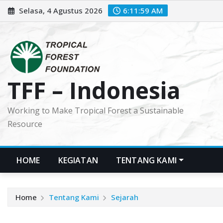
Skip
Selasa, 4 Agustus 2026
6:12:00 AM
to
content
TFF – Indonesia
Working to Make Tropical Forest a Sustainable
Resource
HOME
KEGIATAN
TENTANG KAMI
Home
Tentang Kami
Sejarah